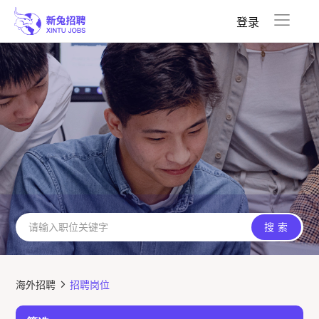
收藏夹
已投递
登录
搜
索
海外招聘
招聘岗位